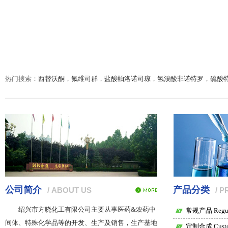
热门搜索：
西替沃酮
，
氟维司群
，
盐酸帕洛诺司琼
，
氢溴酸非诺特罗
，
硫酸
公司简介
产品分类
/ ABOUT US
/ 
绍兴市方晓化工有限公司
主要从事医药&农药中
常规产品 Regula
间体、特殊化学品等的开发、生产及销售，生产基地
定制合成 Custom